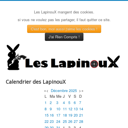
Les LapinouX mangent des cookies.
si vous ne voulez pas les partager, il faut quitter ce site.
C'est bon, moi aussi j'aime les cookies !
J'ai Rien Compris !
Calendrier des LapinouX
«
<
Décembre
2025
>
»
L
Ma
Me
J
V
S
D
1
2
3
4
5
6
7
8
9
10
11
12
13
14
15
16
17
18
19
20
21
22
23
24
25
26
27
28
29
30
31
1
2
3
4