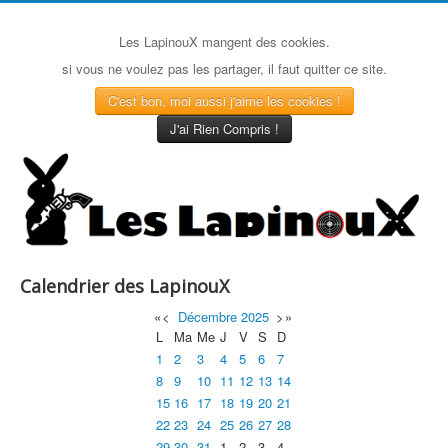
Les LapinouX mangent des cookies.
si vous ne voulez pas les partager, il faut quitter ce site.
C'est bon, moi aussi j'aime les cookies !
J'ai Rien Compris !
Calendrier des LapinouX
«
<
Décembre
2025
>
»
L
Ma
Me
J
V
S
D
1
2
3
4
5
6
7
8
9
10
11
12
13
14
15
16
17
18
19
20
21
22
23
24
25
26
27
28
29
30
31
1
2
3
4